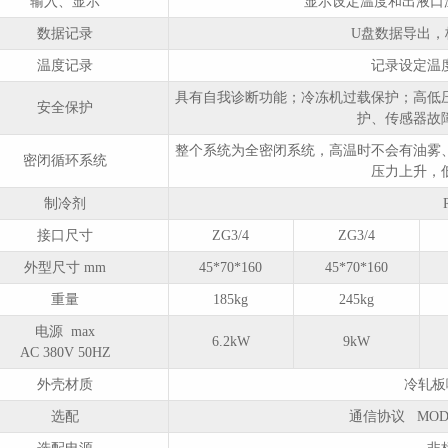
输入、显示
显示设定温度和出液口
数据记录
U盘数据导出，格
温度记录
记录设定温
具有自我诊断功能；冷冻机过载保护；高低
安全保护
护、传感器故
整个系统为全密闭系统，高温时不会有油雾
密闭循环系统
压力上升，
制冷剂
接口尺寸
ZG3/4
ZG3/4
外型尺寸 mm
45*70*160
45*70*160
重量
185kg
245kg
电源 max
6.2kW
9kW
AC 380V 50HZ
外壳材质
冷轧板喷
选配
通信协议 MODB