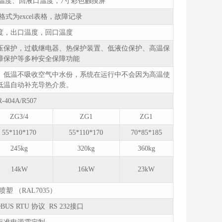
温度、回液口温度，7寸彩色触摸屏
式为excel表格，故障记录
度，出口温度，回口温度
压保护，过载继电器、热保护装置、低液位保护、高温保
障保护等多种安全保障功能
、低温不吸收空气中水份，系统在运行中不会因为高温使
低温自动补充导热介质。
R-404A/R507
ZG3/4
ZG1
ZG1
55*110*170
55*110*170
70*85*185
245kg
320kg
360kg
14kW
16kW
23kW
塑 （RAL7035）
US RTU 协议 RS 232接口