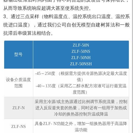
从而导致系统响应超调大甚至使系统失控。
3、通过三点采样（物料温度点、温控系统出口温度、温控系
统进口温度），通过我们公司自创无模型自建树算法和一般
抗滞后串级算法相结合。
ZLF-50N
ZLF-50NS
型号
ZLF-50NH
ZLF-50NSH
-45～250度 （根据需方提供冷源热源决定最大温度
设备介质温度
值）
范围
-40～135度（采用乙二醇水配方溶液可运行最宽温
度范围）
采用主冷源/或主热源通过比例调节系统流量，控制
ZLF-N
进入反应釜夹套的热量，同时还有一组用于加热或
冷却的换热器控制升温或降温
具备ZLF- N功能之外，增加一组换热器用于高温降
ZLF-NS
温功能