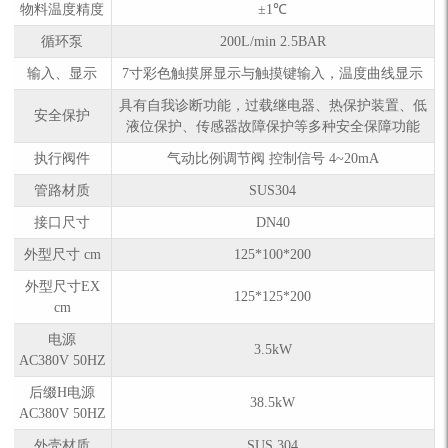
物料温度精度
±1℃
循环泵
200L/min 2.5BAR
输入、显示
7寸彩色触摸屏显示与触摸键输入，温度曲线显示
具有自我诊断功能，过载继电器、热保护装置、低
安全保护
液位保护、传感器故障保护等多种安全保障功能
执行阀件
气动比例调节阀 控制信号 4~20mA
管路材质
SUS304
接口尺寸
DN40
外型尺寸 cm
125*100*200
外型尺寸EX
125*125*200
cm
电源
3.5kW
AC380V 50HZ
后缀H电源
38.5kW
AC380V 50HZ
外壳材质
SUS 304