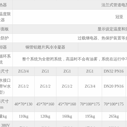
解决方案
热器
法兰式管道电
2022/12/12
3476
温度限
冠亚
位器
作面板
显示设定温度和
无锡冠亚恒温高低温循
环机压缩机热过载保护
全防护
过载继电器、热保护装置等
复位操作
却器
铜管铝翅片风冷冷凝器
2022/12/12
2969
循环系
整个系统为全密闭系统，高温时不会有油雾，系统在运行中
统
口尺寸
ZG3/4
ZG1
ZG1
ZG1
DN32 PN16
无锡冠亚恒温制冷制热
一体机制冷剂泄露检查
水接口
带W水
2022/12/12
ZG1/2
2575
ZG1/2
ZG1/2
ZG3/4
DN20 PN16
型）
形尺寸
40*70*130
45*70*160
45*70*160
70*100*175
70*100*175
cm
量kg
110kg
120kg
160kg
195kg
265kg
380V