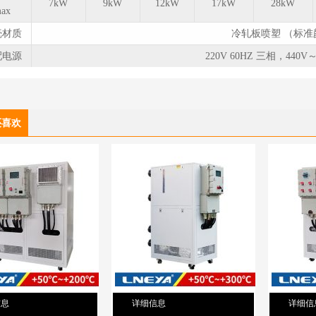
7kW
9kW
12kW
17kW
28kW
ax
壳材质
冷轧板喷塑 （标准颜
配电源
220V 60HZ 三相，440V～
还喜欢
信息
详细信息
详细信