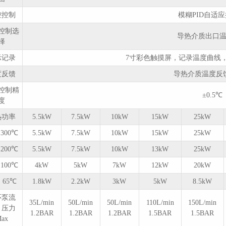
控控制
模糊PID自适
控制选
导热介质出口
择
示记录
7寸彩色触摸屏，记录温度曲线，数
度反馈
导热介质温度反馈 
无锡冠亚制冷加热控温
系统供回液温差大报警
控制精
解决方案
±0.5℃
度
2022/12/12
3187
热功率
5.5kW
7.5kW
10kW
15kW
25kW
300℃
5.5kW
7.5kW
10kW
15kW
25kW
无锡冠亚冷热一体机低
200℃
5.5kW
7.5kW
10kW
13kW
25kW
压报警解决方案
100℃
4kW
5kW
7kW
12kW
20kW
2022/12/12
2913
65℃
1.8kW
2.2kW
3kW
5kW
8.5kW
环泵流
35L/min
50L/min
50L/min
110L/min
150L/min
、压力
冠亚恒温制冷加热循环
1.2BAR
1.2BAR
1.2BAR
1.5BAR
1.5BAR
ax
装置循环泵热过载保护