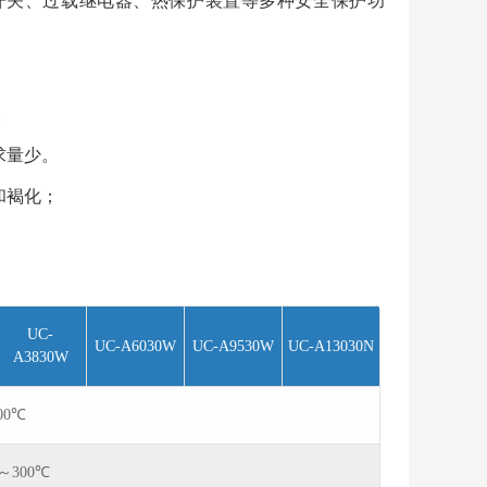
力开关、过载继电器、热保护装置等多种安全保护功
。
求量少。
和褐化；
UC-
UC-A6030W
UC-A9530W
UC-A13030N
A3830W
00℃
℃～300℃