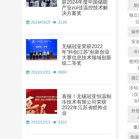
获2024年度中国储能
加
产业zui佳温控技术解
决方案奖
独立
2024/03/15
2128
操
安
无锡冠亚荣获2022
年“科创江苏”创新创业
冷
大赛信息技术领域创新
密闭
组二等奖
2022/12/22
3000
接
冷却
（仅
喜报！无锡冠亚恒温制
冷
冷技术有限公司荣获
2022年江苏省瞪羚企
外
业
2022/12/13
3322
重
电源 