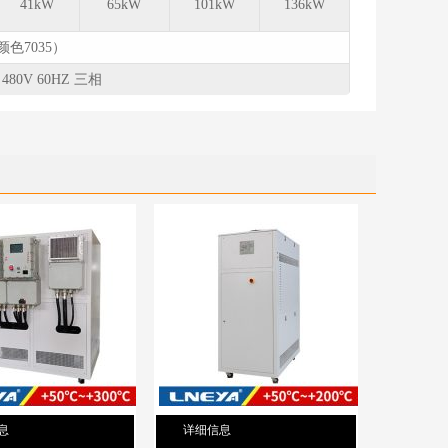
41kW
65kW
101kW
136kW
色7035）
480V 60HZ 三相
息
详细信息