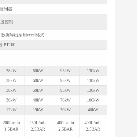
应控制器
温度控制
据导出采用excel格式
PT100
38kW
60kW
95kW
130kW
38kW
60kW
95kW
130kW
38kW
60kW
95kW
130kW
30kW
48kW
76kW
100kW
12kW
19kW
30kW
40kW
200L/min
250L/min
400L/min
400L/min
1.5BAR
2.5BAR
2.5BAR
2.5BAR