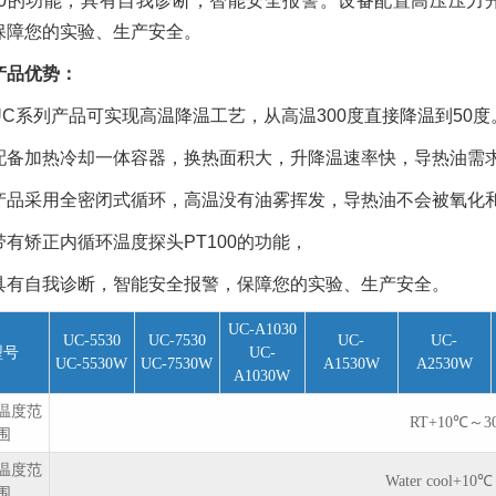
100的功能，具有自我诊断，智能安全报警。设备配置高压压
保障您的实验、生产安全。
产品优势：
UC系列产品可实现高温降温工艺，从高温300度直接降温到50度
配备加热冷却一体容器，换热面积大，升降温速率快，导热油需
产品采用全密闭式循环，高温没有油雾挥发，导热油不会被氧化
带有矫正内循环温度探头PT100的功能，
具有自我诊断，智能安全报警，保障您的实验、生产安全。
UC-A1030
UC-5530
UC-7530
UC-
UC-
型号
UC-
UC-5530W
UC-7530W
A1530W
A2530W
A1030W
温度范
RT+10℃～3
围
温度范
Water cool+10
围