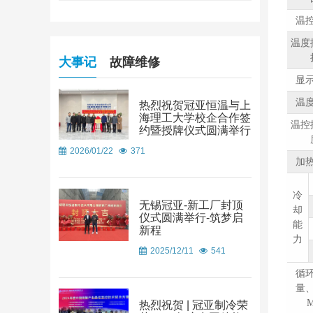
温
温度
大事记
故障维修
显
温
热烈祝贺冠亚恒温与上
海理工大学校企合作签
温控
约暨授牌仪式圆满举行
2026/01/22
371
加
冷
无锡冠亚-新工厂封顶
却
仪式圆满举行-筑梦启
能
新程
力
2025/12/11
541
循
量
M
热烈祝贺 | 冠亚制冷荣