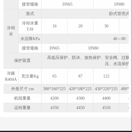
接管规格
DN65
DN80
形式
卧式管壳式
冷却水量
16
20
30
冷却
T/H
水
水压降KPa
40～80
接管规格
DN65
DN80
高低压保护、防冰、放热保护、安全阀、过载
保护装置
压、水流保护
冷媒
充注量Kg
65
87
122
1
R404A
外形尺寸 cm
380*160*225
420*180*225
430*220*235
480*2
机组重量
4200
4300
4400
4
运转重量
4350
4450
4550
4