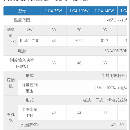
型号
LG4-75W
LG4-100W
LG4-140W
LG4
温度范围
-45℃～-10℃
制冷
kW
50
70
95
1
量
Kcal/hr*10³
43
60.2
81.7
10
-40℃
电源
3N/400V/50H
制冷输入功率
35
48
65
(-40℃)
形式
半封闭螺杆压缩
压缩
能量控制
机
25%～100%（无
范围
形式
板式、干式、满液式或降
冷冻水量
23
32
44
冷冻
T/H
水
水压降KPa
40～80