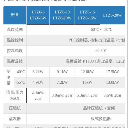
LTZ6-6
LTZ6-10
LTZ6-15
型号
LTZ6-20W
LTZ6-6W
LTZ6-10W
LTZ6-15W
温度范围
-60℃～-30℃
温控控制
PLC控制器, 控制出口温度,7寸触
控温精度
±0.5℃
温度反馈
温度反馈 PT100 (进口温度、出口
制
-40℃
6.2kW
9.1kW
12.8kW
17.5kW
冷
-55℃
4.9kW
7.2kW
10kW
13.8kW
量
流量/压力
2.4m³/h
3.8m³/h 2bar
5.3m³/h 2bar
7m³/h 2bar
MAX
2bar
压缩机
品牌压缩机（变频）
蒸发器
板式换热器