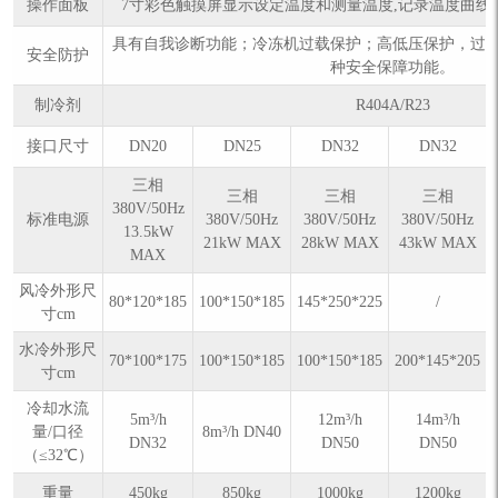
操作面板
7寸彩色触摸屏显示设定温度和测量温度,记录温度曲线，数
具有自我诊断功能；冷冻机过载保护；高低压保护，过
安全防护
种安全保障功能。
制冷剂
R404A/R23
接口尺寸
DN20
DN25
DN32
DN32
三相
三相
三相
三相
380V/50Hz
标准电源
380V/50Hz
380V/50Hz
380V/50Hz
13.5kW
21kW MAX
28kW MAX
43kW MAX
MAX
风冷外形尺
80*120*185
100*150*185
145*250*225
/
寸cm
水冷外形尺
70*100*175
100*150*185
100*150*185
200*145*205
寸cm
冷却水流
5m³/h
12m³/h
14m³/h
量/口径
8m³/h DN40
DN32
DN50
DN50
（≤32℃）
重量
450kg
850kg
1000kg
1200kg