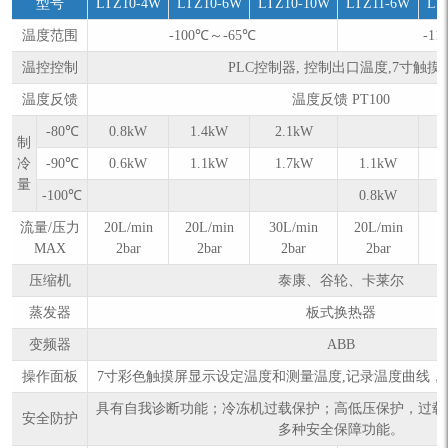
型号
LTZ10-4W
LTZ10-6W
LTZ10-10W
LTZ11-6W
LT
温度范围
-100℃～-65℃
-1
温控控制
PLC控制器, 控制出口温度,7寸触摸
温度反馈
温度反馈 PT100
-80℃
0.8kW
1.4kW
2.1kW
制
冷
-90℃
0.6kW
1.1kW
1.7kW
1.1kW
量
-100℃
0.8kW
流量/压力
20L/min
20L/min
30L/min
20L/min
3
MAX
2bar
2bar
2bar
2bar
压缩机
泰康、谷轮、卡莱尔
蒸发器
板式换热器
变频器
ABB
操作面板
7寸彩色触摸屏显示设定温度和测量温度,记录温度曲线，数据
具有自我诊断功能；冷冻机过载保护；高低压保护，过载
安全防护
多种安全保障功能。