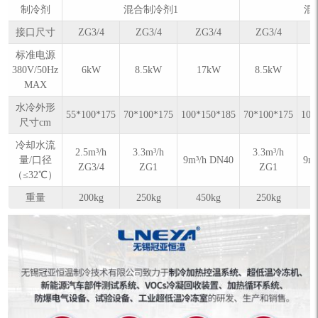
制冷剂
混合制冷剂1
混
接口尺寸
ZG3/4
ZG3/4
ZG3/4
ZG3/4
标准电源
380V/50Hz
6kW
8.5kW
17kW
8.5kW
MAX
水冷外形
55*100*175
70*100*175
100*150*185
70*100*175
100
尺寸cm
冷却水流
2.5m³/h
3.3m³/h
3.3m³/h
量/口径
9m³/h DN40
9m
ZG3/4
ZG1
ZG1
（≤32℃）
重量
200kg
250kg
450kg
250kg