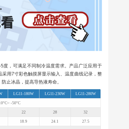
到-5度，可满足不同制冷温度需求。产品广泛应用于
品采用7寸彩色触摸屏显示输入、温度曲线记录，整
，防止冰晶，提高导热液寿命。
0W
LG11-180W
LG11-230W
LG11-280W
10°C~ -50°C
22
28
32
18.9
24.1
27.5