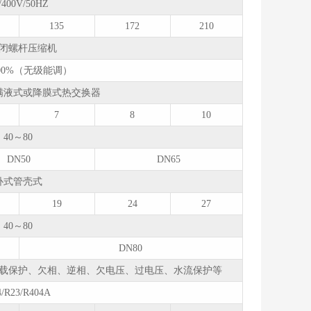
/400V/50HZ
135
172
210
闭螺杆压缩机
100%（无级能调）
满液式或降膜式热交换器
7
8
10
40～80
DN50
DN65
卧式管壳式
19
24
27
40～80
DN80
载保护、欠相、逆相、欠电压、过电压、水流保护等
4/R23/R404A