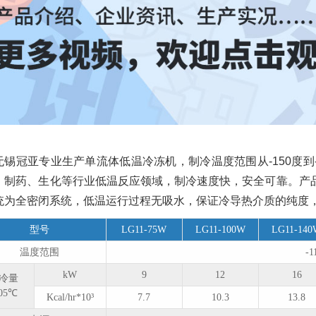
无锡冠亚专业生产单流体低温冷冻机，制冷温度范围从-150度
、制药、生化等行业低温反应领域，制冷速度快，安全可靠。产
统为全密闭系统，低温运行过程无吸水，保证冷导热介质的纯度
型号
LG11-75W
LG11-100W
LG11-14
温度范围
-1
kW
9
12
16
冷量
105℃
Kcal/hr*10³
7.7
10.3
13.8