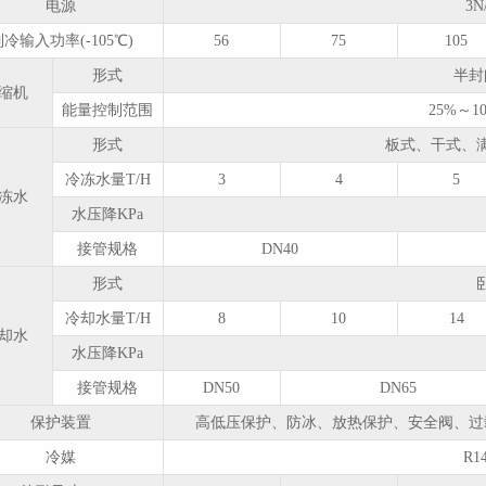
电源
3N
制冷输入功率(-105℃)
56
75
105
形式
半封
缩机
能量控制范围
25%～
形式
板式、干式、
冷冻水量T/H
3
4
5
冻水
水压降KPa
接管规格
DN40
形式
冷却水量T/H
8
10
14
却水
水压降KPa
接管规格
DN50
DN65
保护装置
高低压保护、防冰、放热保护、安全阀、过
冷媒
R1