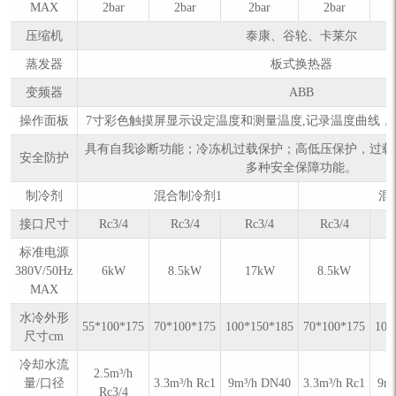
MAX
2bar
2bar
2bar
2bar
压缩机
泰康、谷轮、卡莱尔
蒸发器
板式换热器
变频器
ABB
操作面板
7寸彩色触摸屏显示设定温度和测量温度,记录温度曲线，数据
具有自我诊断功能；冷冻机过载保护；高低压保护，过载
安全防护
多种安全保障功能。
制冷剂
混合制冷剂1
混
接口尺寸
Rc3/4
Rc3/4
Rc3/4
Rc3/4
标准电源
380V/50Hz
6kW
8.5kW
17kW
8.5kW
MAX
水冷外形
55*100*175
70*100*175
100*150*185
70*100*175
100
尺寸cm
冷却水流
2.5m³/h
量/口径
3.3m³/h Rc1
9m³/h DN40
3.3m³/h Rc1
9m
Rc3/4