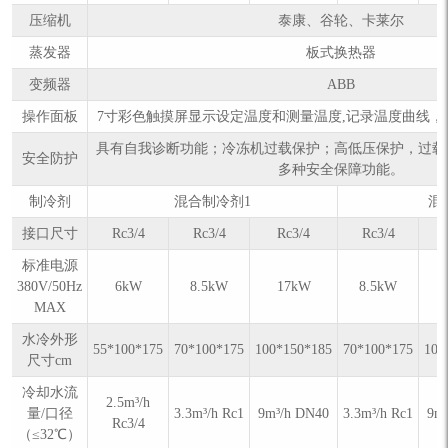
压缩机
泰康、谷轮、卡莱尔
蒸发器
板式换热器
变频器
ABB
操作面板
7寸彩色触摸屏显示设定温度和测量温度,记录温度曲线，数据
具有自我诊断功能；冷冻机过载保护；高低压保护，过载
安全防护
多种安全保障功能。
制冷剂
混合制冷剂1
混
接口尺寸
Rc3/4
Rc3/4
Rc3/4
Rc3/4
标准电源
380V/50Hz
6kW
8.5kW
17kW
8.5kW
MAX
水冷外形
55*100*175
70*100*175
100*150*185
70*100*175
100
尺寸cm
冷却水流
2.5m³/h
量/口径
3.3m³/h Rc1
9m³/h DN40
3.3m³/h Rc1
9m
Rc3/4
（≤32℃）