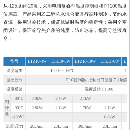
从-125度到-20度，采用电脑复叠型温度控制器和PT100温度
传感器。产品采用乙二醇兑水混合液进行循环制冷，节约水
资源；采用过冷技术，保证低温时温度的稳定性；采用全密
闭设计，保证冷导热介质的纯度，防止冰晶，提高导热液寿
命；
型号
LTZ10-4W
LTZ10-6W
LTZ10-10W
LTZ11-6W
LT
温度范围
-100℃～-65℃
-1
温控控制
PLC控制器, 控制出口温度,7寸触摸
温度反馈
温度反馈 PT100
-80℃
0.8kW
1.4kW
2.1kW
制
冷
-90℃
0.6kW
1.1kW
1.7kW
1.1kW
量
-100℃
0.8kW
流量/压力
20L/min
20L/min
30L/min
20L/min
3