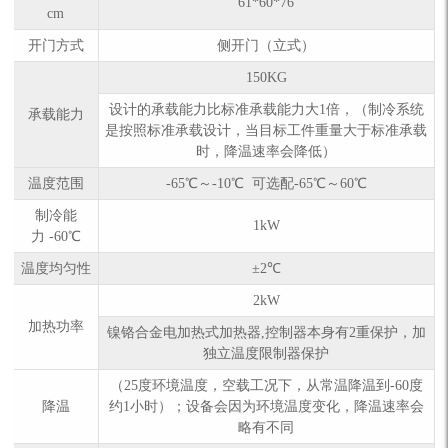
61*60*76
cm
开门方式
侧开门（立式）
150KG
设计的承载能力比标准承载能力大1倍，（制冷系统
承载能力
是按照标准承载设计，当目标工件重量大于标准承载
时，降温速率会降低）
温度范围
-65℃～-10℃ 可选配-65℃～60℃
制冷能
1kW
力 -60℃
温度均匀性
±2℃
2kW
加热功率
镍铬合金电加热式加热器,控制器本身有2重保护，加
独立温度限制器保护
（25度环境温度，空载工况下，从常温降温到-60度
降温
约1小时）；设备会因为环境温度变化，降温速率会
略有不同