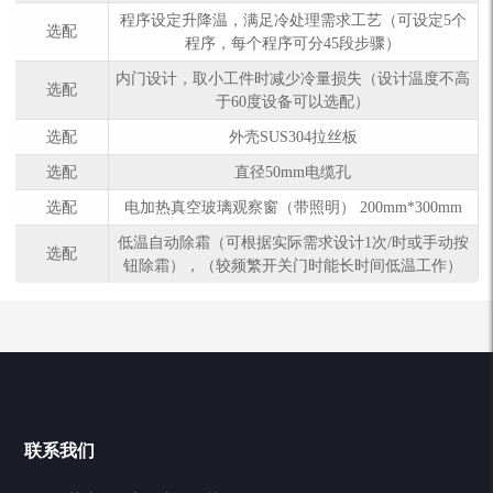
程序设定升降温，满足冷处理需求工艺（可设定5个
选配
程序，每个程序可分45段步骤）
内门设计，取小工件时减少冷量损失（设计温度不高
选配
于60度设备可以选配）
选配
外壳SUS304拉丝板
选配
直径50mm电缆孔
选配
电加热真空玻璃观察窗（带照明） 200mm*300mm
低温自动除霜（可根据实际需求设计1次/时或手动按
选配
钮除霜），（较频繁开关门时能长时间低温工作）
产品分类
联系我们
Chiller高精度冷热循环器