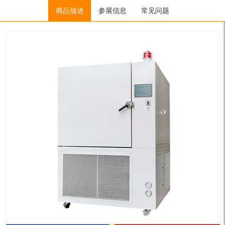
Home
/
超低温箱（室）
商品描述
/
GX/GY系列
参展信息
/ GX-6528N
常见问题