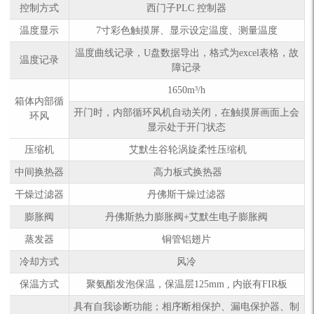
控制方式
西门子PLC 控制器
温度显示
7寸彩色触摸屏、显示设定温度、测量温度
温度曲线记录，U盘数据导出，格式为excel表格，故
温度记录
障记录
1650m³/h
箱体内部循
开门时，内部循环风机自动关闭，在触摸屏画面上会
环风
显示处于开门状态
压缩机
艾默生谷轮涡旋柔性压缩机
中间换热器
高力板式换热器
干燥过滤器
丹佛斯干燥过滤器
膨胀阀
丹佛斯热力膨胀阀+艾默生电子膨胀阀
蒸发器
铜管铝翅片
冷却方式
风冷
保温方式
聚氨酯发泡保温，保温层125mm , 内嵌有FIR板
具有自我诊断功能；相序断相保护、漏电保护器、制