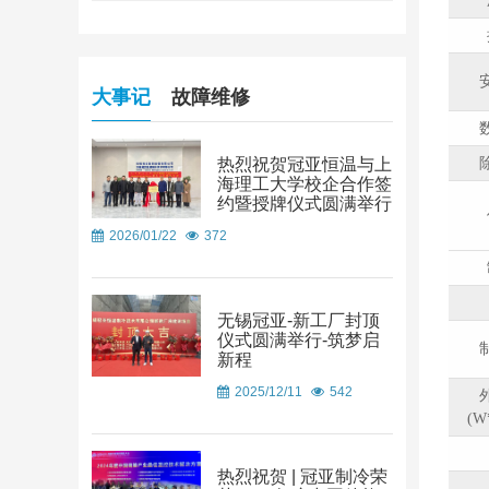
大事记
故障维修
热烈祝贺冠亚恒温与上
海理工大学校企合作签
约暨授牌仪式圆满举行
2026/01/22
372
无锡冠亚-新工厂封顶
仪式圆满举行-筑梦启
新程
2025/12/11
542
(W
热烈祝贺 | 冠亚制冷荣