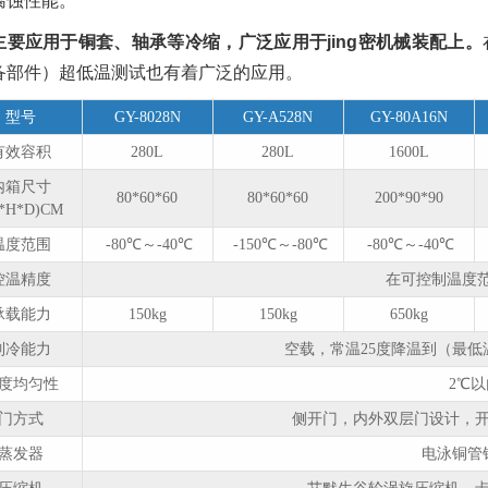
腐蚀性能。
主要应用于铜套、轴承等冷缩，广泛应用于jing密机械装配上。
备部件）超低温测试也有着广泛的应用。
型号
GY-8028N
GY-A528N
GY-80A16N
有效容积
280L
280L
1600L
内箱尺寸
80*60*60
80*60*60
200*90*90
*H*D)CM
温度范围
-80℃～-40℃
-150℃～-80℃
-80℃～-40℃
控温精度
在可控制温度范
承载能力
150kg
150kg
650kg
制冷能力
空载，常温25度降温到（最低
度均匀性
2℃
门方式
侧开门，内外双层门设计，
蒸发器
电泳铜管