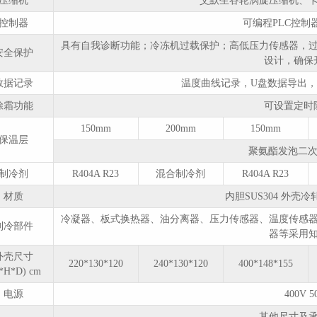
压缩机
艾默生谷轮涡旋压缩机、
控制器
可编程PLC控制
具有自我诊断功能；冷冻机过载保护；高低压力传感器，
安全保护
设计，确保
数据记录
温度曲线记录，U盘数据导出，格
除霜功能
无锡冠亚制冷加热控温
可设置定时
系统供回液温差大报警
150mm
200mm
150mm
解决方案
保温层
聚氨酯发泡二次
2022/12/12
3189
制冷剂
R404A R23
混合制冷剂
R404A R23
材质
内胆SUS304 外壳冷轧
无锡冠亚冷热一体机低
冷凝器、板式换热器、油分离器、压力传感器、温度传感
压报警解决方案
制冷部件
器等采用
2022/12/12
2916
外壳尺寸
220*130*120
240*130*120
400*148*155
*H*D) cm
电源
400V 5
冠亚恒温制冷加热循环
装置循环泵热过载保护
其他尺寸及