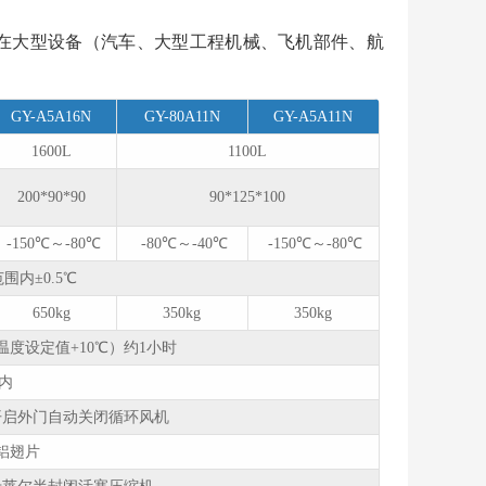
在大型设备（汽车、大型工程机械、飞机部件、航
GY-A5A16N
GY-80A11N
GY-A5A11N
1600L
1100L
200*90*90
90*125*100
-150℃～-80℃
-80℃～-40℃
-150℃～-80℃
围内±0.5℃
650kg
350kg
350kg
温度设定值+10℃）约1小时
以内
开启外门自动关闭循环风机
铝翅片