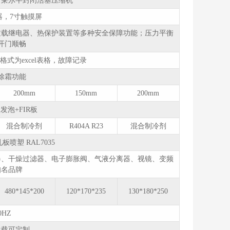
卡莱尔半封闭活塞压缩机
器，7寸触摸屏
过载继电器、热保护装置等多种安全保障功能；压力平衡
开门顺畅
式为excel表格，故障记录
除霜功能
200mm
150mm
200mm
发泡+FIR板
混合制冷剂
R404A R23
混合制冷剂
板喷塑 RAL7035
器、干燥过滤器、电子膨胀阀、气液分离器、视镜、变频
知名品牌
480*145*200
120*170*235
130*180*250
0HZ
承载可定制