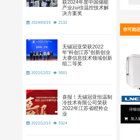
获2024年度中国储能
产业zui佳温控技术解
决方案奖
2024/03/15
2132
你可能
无锡冠亚荣获2022
年“科创江苏”创新创业
大赛信息技术领域创新
组二等奖
2022/12/22
3001
喜报！无锡冠亚恒温制
冷技术有限公司荣获
2022年江苏省瞪羚企
详细
业
加入
2022/12/13
3324