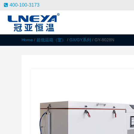
400-100-3173
Home
/
超低温箱（室）
/
GX/GY系列
/ GY-8028N