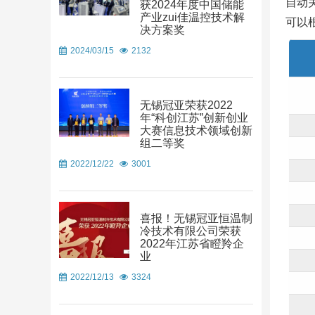
自动
获2024年度中国储能
产业zui佳温控技术解
可以
决方案奖
2024/03/15
2132
无锡冠亚荣获2022
年“科创江苏”创新创业
大赛信息技术领域创新
组二等奖
2022/12/22
3001
喜报！无锡冠亚恒温制
冷技术有限公司荣获
2022年江苏省瞪羚企
业
2022/12/13
3324