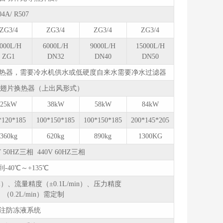
04A/ R507
ZG3/4
ZG3/4
ZG3/4
ZG3/4
000L/H
6000L/H
9000L/H
15000L/H
ZG1
DN32
DN40
DN50
热器，需要冷水机供水或低硬度自来水需要净水过滤器
铝翅片换热器（上出风形式）
25kW
38kW
58kW
84kW
*120*185
100*150*185
100*150*185
200*145*205
360kg
620kg
890kg
1300KG
V 50HZ三相 440V 60HZ三相
-40℃～+135℃
）、流量精度（±0.1L/min）、压力精度
0.2L/min）需定制
注防冻液系统