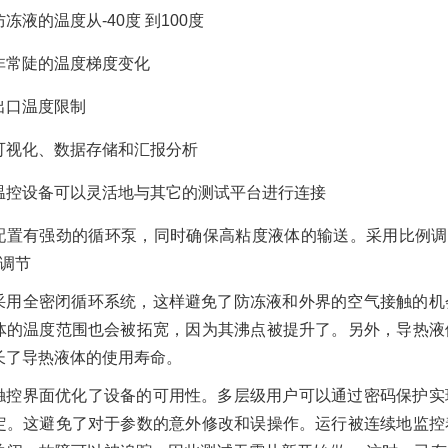
防冻液的温度从-40度 到100度
非常陡的温度梯度变化
出口温度限制
可视化、数据存储和汇报分析
无锡冠亚制冷加热控温
系统供回液温差大报警
解决方案
温控设备可以灵活地与其它的测试平台进行连接
2022/12/12
3189
配置有强劲的循环泵，同时确保高粘度液体的输送。采用比例调
%调节
无锡冠亚冷热一体机低
采用全密闭循环系统，这样避免了防冻液和外界的空气接触的机
压报警解决方案
体的温度范围也会被拓宽，因为其沸点被提升了。另外，导热液
2022/12/12
2916
长了导热液体的使用寿命。
触控界面优化了设备的可用性。多层级用户可以通过密码保护实
冠亚恒温制冷加热循环
定。这避免了对于参数的意外修改和误操作。运行被连续地监控
装置循环泵热过载保护