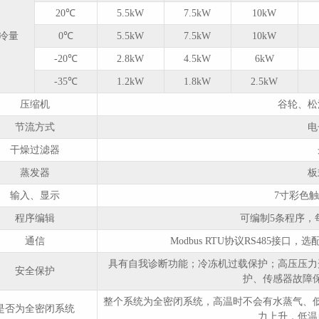
20℃
5.5kW
7.5kW
10kW
冷量
0℃
5.5kW
7.5kW
10kW
-20℃
2.8kW
4.5kW
6kW
-35℃
1.2kW
1.8kW
2.5kW
压缩机
谷轮、松
节流方式
电
干燥过滤器
蒸发器
板
输入、显示
7寸彩色触
程序编辑
可编制5条程序，
通信
Modbus RTU协议RS485接口，
具有自我诊断功能；冷冻机过载保护；高压压力
安全保护
护、传感器故障
整个系统为全密闭系统，高温时不会有水蒸气、
是否为全密闭系统
力上升，低温