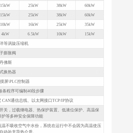
15kW
25kW
38kW
60kW
15kW
25kW
38kW
60kW
10kW
16kW
25kW
35kW
4kW
6.5kW
10kW
15kW
洋等涡旋压缩机
子膨胀阀
丹佛斯
式换热器
摸屏\PLC控制器
每条程序可编制40段步骤
选配 CAN通信总线、以太网接口TCP/IP协议
开关，过载继电器、热保护装置、低液位保护、高温保
保护等多种安全保障功能
低温不吸收空气中水份，系统在运行中不会因为高温使压
自动补充导热介质。