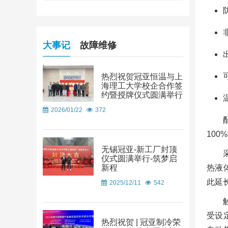
大事记
故障维修
热烈祝贺冠亚恒温与上
海理工大学校企合作签
约暨授牌仪式圆满举行
2026/01/22
372
100
无锡冠亚-新工厂封顶
仪式圆满举行-筑梦启
热液
新程
此延
2025/12/11
542
受设
热烈祝贺 | 冠亚制冷荣