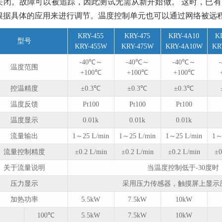
关闭。故障可以被追踪，因此测试无需从新开始做。 这时，已
解决方案
根据具体的应用来进行调节。温度控制单元也可以通过网络被远
2022/12/12
3482
KRY-455
KRY-475
KRY-4A10
K
型号
KRY-455W
KRY-475W
KRY-4A10W
KR
无锡冠亚恒温高低温循
-40℃～
-40℃～
-40℃～
环机压缩机热过载保护
温度范围
+100℃
+100℃
+100℃
复位操作
控温精度
±0.3℃
±0.3℃
±0.3℃
2022/12/12
2971
温度反馈
Pt100
Pt100
Pt100
温度显示
0.01k
0.01k
0.01k
无锡冠亚恒温制冷制热
一体机制冷剂泄露检查
流量输出
1～25 L/min
1～25 L/min
1～25 L/min
1～
2022/12/12
2577
流量控制精度
±0.2 L/min
±0.2 L/min
±0.2 L/min
±0
关于流量说明
当温度控制低于-30度
压力显示
采用压力传感器，触摸屏上显示压力,
加热功率
5.5kW
7.5kW
10kW
100℃
5.5kW
7.5kW
10kW