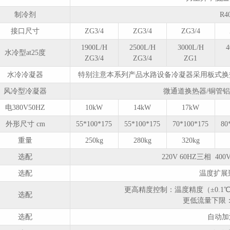
制冷剂
R4
接口尺寸
ZG3/4
ZG3/4
ZG3/4
1900L/H
2500L/H
3000L/H
4
水冷型at25度
ZG3/4
ZG3/4
ZG1
水冷冷凝器
特别注意本系列产品水路设备冷凝器采用板式换
风冷型冷凝器
微通道换热器/铜管
电380V50HZ
10kW
14kW
17kW
外形尺寸 cm
55*100*175
55*100*175
70*100*175
80
重量
250kg
280kg
320kg
选配
220V 60HZ三相 400
选配
温度扩展到
更高精度控制：温度精度（±0.1℃
选配
更低流量下限：（
选配
自动加