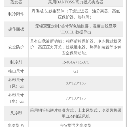
蒸发器
采用DANFOSS/高力板式换热器
丹佛斯/艾默生配件（干燥过滤器、油分离器、高低
制冷附件
压保护器、膨胀阀）
无锡冠亚定制7英寸彩色触摸屏，温度曲线显示
操作面板
\EXCEL 数据导出
具有自我诊断功能；相序断相保护器、冷冻机过载保
安全防护
护；高压压力开关，过载继电器、热保护装置等多种
安全保障功能。
制冷剂
R-404A / R507C
接口尺寸
G1
外型尺寸
80*120*185
（风）cm
外型尺寸
70*100*175
（水）cm
采用铜管铝翅片冷凝方式，上出风型式，冷凝风机采
风冷型
用EBM轴流风机
水冷型 W
带W型号为水冷型