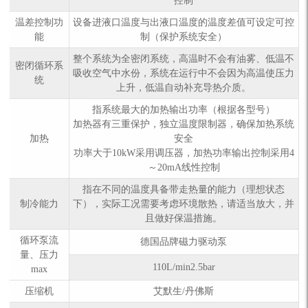
控制
温差控制功
设备进液口温度与出液口温度的温度差值可设定可控
能
制（保护系统安全）
整个系统为全密闭系统，高温时不会有油雾、低温不
密闭循环系
吸收空气中水份，系统在运行中不会因为高温使压力
统
上升，低温自动补充导热介质。
指系统最大的加热输出功率（根据各型号）
加热器有三重保护，独立温度限制器，确保加热系统
加热
安全
功率大于10kW采用调压器，加热功率输出控制采用4
～20mA线性控制
指在不同的温度具备带走热量的能力（理想状态
制冷能力
下），实际工况需要考虑环境散热，请适当放大，并
且做好保温措施。
循环泵流
德国品牌磁力驱动泵
量、压力
110L/min2.5bar
max
压缩机
艾默生/丹佛斯