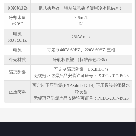
水冷冷凝器
板式换热器（特别注意要求使用冷水机供水）
冷却水量
3.6m³/h
at20℃
G1
电源
23kW max
380V50HZ
电源
可定制460V 60HZ、220V 60HZ 三相
外壳材质
冷轧板喷塑 （标准颜色7035）
可定制隔离防爆（EXdIIBT4)
隔离防爆
无锡冠亚防爆产品安装许可证号：PCEC-2017-B025
可定制正压防爆(EXPXdmbIICT4) 正压系统必须是水
正压防爆
冷设备
无锡冠亚防爆产品安装许可证号：PCEC-2017-B025