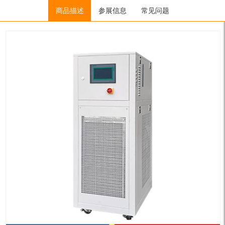
Home
/
制冷加热控温系统
商品描述
/
TES系列
参展信息
/ TES-45A15 / TES-45A15W
常见问题