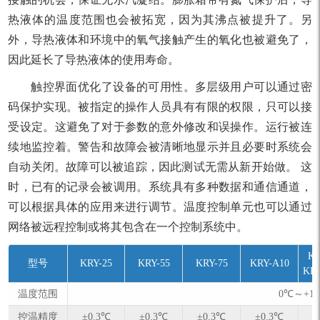
热液体的温度范围也会被拓宽，因为其沸点被提升了。另
外，导热液体和环境中的氧气接触产生的氧化也被避免了，
因此延长了导热液体的使用寿命。
触控界面优化了设备的可用性。多层级用户可以通过密
码保护实现。被指定的操作人员具有有限的权限，只可以接
受设定。这避免了对于参数的意外修改和误操作。运行被连
续地监控着。警告和故障会被清晰地显示并且必要时系统会
自动关闭。故障可以被追踪，因此测试无需从新开始做。 这
时，已有的记录会被调用。系统具有多种数据和通信通道，
可以根据具体的应用来进行调节。温度控制单元也可以通过
网络被远程控制或将其包含在一个控制系统中。
KR
型号
KRY-25
KRY-55
KRY-75
KRY-A10
KR
温度范围
0℃～+1
控温精度
±0.3℃
±0.3℃
±0.3℃
±0.3℃
±