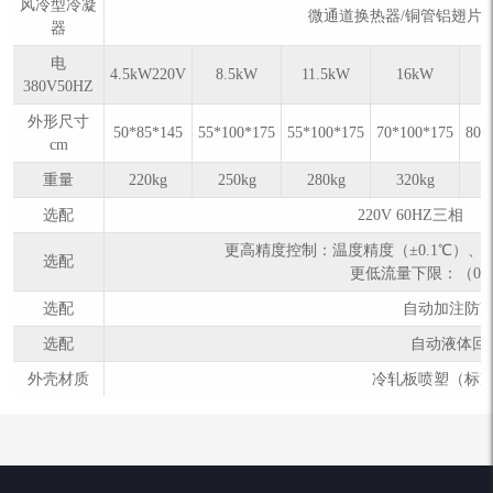
风冷型冷凝
微通道换热器/铜管铝翅片
器
电
4.5kW220V
8.5kW
11.5kW
16kW
380V50HZ
外形尺寸
50*85*145
55*100*175
55*100*175
70*100*175
80*
cm
重量
220kg
250kg
280kg
320kg
3
选配
220V 60HZ三相 4
更高精度控制：温度精度（±0.1℃）、流量
选配
更低流量下限：（0.2
选配
自动加注防
选配
自动液体回
外壳材质
冷轧板喷塑（标准颜