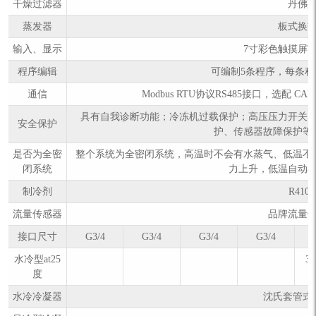
干燥过滤器
丹佛
蒸发器
板式换
输入、显示
7寸彩色触摸屏\ 
程序编辑
可编制5条程序，每条程
通信
Modbus RTU协议RS485接口，选配 
具有自我诊断功能；冷冻机过载保护；高压压力开关
安全保护
护、传感器故障保护等
是否为全密
整个系统为全密闭系统，高温时不会有水蒸气、低温不
闭系统
力上升，低温自动
制冷剂
R410
流量传感器
品牌流量
接口尺寸
G3/4
G3/4
G3/4
G3/4
水冷型at25
32
度
水冷冷凝器
沈氏套管式