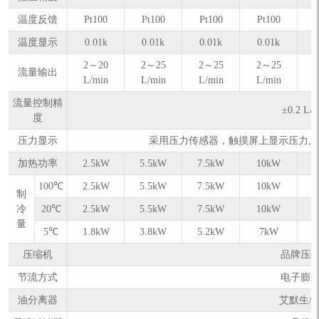
温度反馈
Pt100
Pt100
Pt100
Pt100
温度显示
0.01k
0.01k
0.01k
0.01k
2～20
2～25
2～25
2～25
流量输出
L/min
L/min
L/min
L/min
L
流量控制精
±0.2 L/
度
压力显示
采用压力传感器，触摸屏上显示压力,可进行压
加热功率
2.5kW
5.5kW
7.5kW
10kW
100℃
2.5kW
5.5kW
7.5kW
10kW
制
冷
20℃
2.5kW
5.5kW
7.5kW
10kW
量
5℃
1.8kW
3.8kW
5.2kW
7kW
压缩机
品牌压
节流方式
电子膨
油分离器
艾默生/