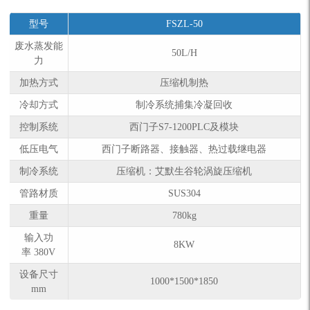
型号
FSZL-50
废水蒸发能
50L/H
力
加热方式
压缩机制热
冷却方式
制冷系统捕集冷凝回收
控制系统
西门子S7-1200PLC及模块
低压电气
西门子断路器、接触器、热过载继电器
制冷系统
压缩机：艾默生谷轮涡旋压缩机
管路材质
SUS304
重量
780kg
输入功
8KW
率 380V
设备尺寸
1000*1500*1850
mm