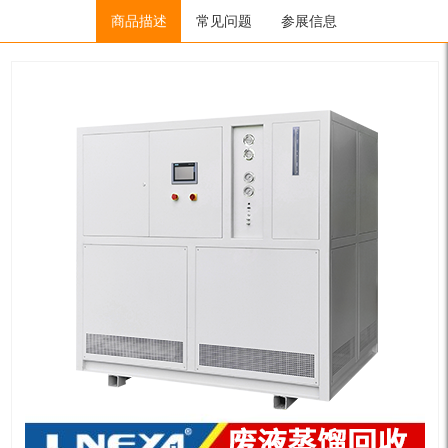
Home
/
冷凝捕集制冷系统（环境友好）
商品描述
常见问题
/
FSZL系列 废液蒸馏捕集回
参展信息
收
/ FSZL-50