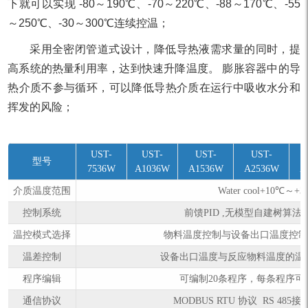
下就可以实现 -80～190℃、-70～220℃、-88～170℃、-55
～250℃、-30～300℃连续控温；
采用全密闭管道式设计，降低导热液需求量的同时，提
高系统的热量利用率，达到快速升降温度。 膨胀容器中的导
热介质不参与循环，可以降低导热介质在运行中吸收水分和
挥发的风险；
UST-
UST-
UST-
UST-
型号
7536W
A1036W
A1536W
A2536W
A
介质温度范围
Water cool+10℃～+
控制系统
前馈PID ,无模型自建树算法
温控模式选择
物料温度控制与设备出口温度控制
温差控制
设备出口温度与反应物料温度的温
程序编辑
可编制20条程序，每条程序可
通信协议
MODBUS RTU 协议 RS 48