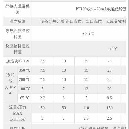
外接入温度反
PT100或4～20mA或通信给定（
馈
温度反馈
设备导热介质 进口温度、出口温度、反应器物料
导热介质温控
±0.5℃
精度
反应物料温控
±1℃
精度
加热功率 kW
7.5
10
15
25
350 ℃
7.5
10
15
25
冷却
200 ℃
7.5
10
15
25
能
力 kW
100 ℃
5
7
12
20
AT
65 ℃
2.2
3
5
8.5
流量/压力
50
50
110
150
MAX
2
2
2.5
2.5
L/min bar
操作面板
7英寸彩色触摸屏，温度曲