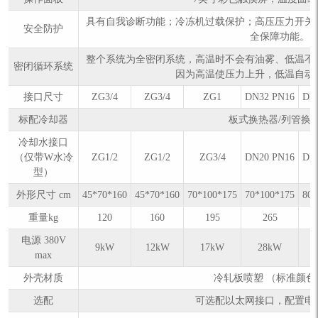
具有自我诊断功能；冷冻机过载保护；高压压力开关
安全防护
全保障功能。
整个系统为全密闭系统，高温时不会有油雾、低温不
密闭循环系统
因为高温使压力上升，低温自动
接口尺寸
ZG3/4
ZG3/4
ZG1
DN32 PN16
DN
标配冷却器
板式换热器/列管换
冷却水接口
（仅带W水冷
ZG1/2
ZG1/2
ZG3/4
DN20 PN16
DN
型）
外形尺寸 cm
45*70*160
45*70*160
70*100*175
70*100*175
80*
重量kg
120
160
195
265
电源 380V
9kW
12kW
17kW
28kW
max
外壳材质
冷轧板喷塑 （标准颜色7
选配
可选配以太网接口，配置电