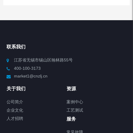
产品分类
Chiller高精度冷热循环器
联系我们
Chiller高精度制冷循环器
江苏省无锡市锡山区翰林路55号
400-100-3173
制冷加热动态控温系统
market1@cnzlj.cn
Chiller温度|流量|压力控制系统
关于我们
资源
Chiller气体控温系统
公司简介
案例中心
企业文化
工艺测试
Chiller直冷控温机组
人才招聘
服务
FREEZER低温箱
常见故障