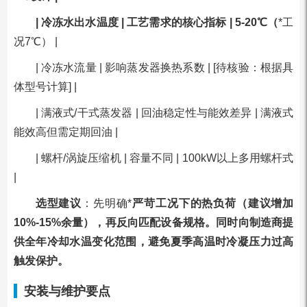
| 冷冻水出水温度 | 工艺需求的核心指标 | 5-20℃（
*工
况7℃） |
| 冷冻水流量 | 影响蒸发器换热系数 | [待核验：根据具
体型号计算] |
| 满液式/干式蒸发器 | 回油稳定性与能效差异 | 满液式
能效高但需定期回油 |
| 螺杆/涡旋压缩机 | 容量不同 | 100kW以上多用螺杆式
|
选型建议
：先明确*
严苛工况下的热负荷（建议增加
10%-15%余量），再反向匹配设备规格。同时向制造商提
供全年冷却水温变化范围，避免夏季高温时冷凝压力过高
触发保护。
安装与维护要点