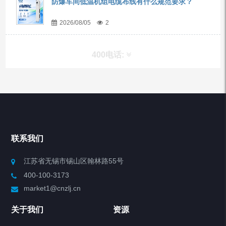
防爆车间低温机组电缆布线有什么规范要求？
2026/08/05
2
400电话:
产品分类
Chiller高精度冷热循环器
联系我们
Chiller高精度制冷循环器
江苏省无锡市锡山区翰林路55号
400-100-3173
制冷加热动态控温系统
market1@cnzlj.cn
Chiller温度|流量|压力控制系统
关于我们
资源