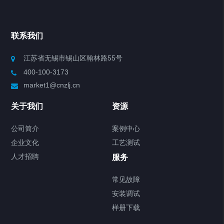
Chiller高精度冷热循环器
联系我们
Chiller高精度制冷循环器
江苏省无锡市锡山区翰林路55号
400-100-3173
制冷加热动态控温系统
market1@cnzlj.cn
Chiller温度|流量|压力控制系统
关于我们
资源
Chiller气体控温系统
公司简介
案例中心
企业文化
工艺测试
Chiller直冷控温机组
人才招聘
服务
FREEZER低温箱
常见故障
安装调试
Heating Circulator加热循环器
样册下载