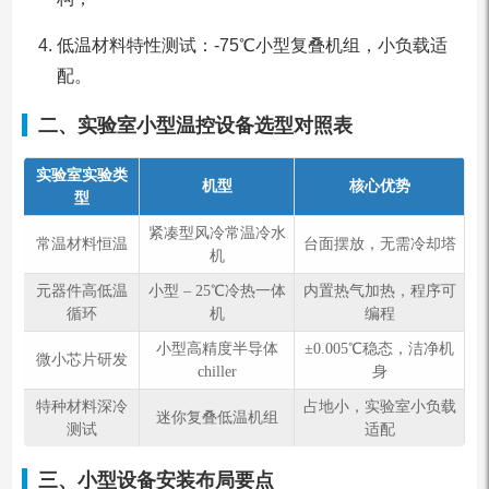
低温材料特性测试：-75℃小型复叠机组，小负载适
配。
二、实验室小型温控设备选型对照表
实验室实验类
机型
核心优势
型
紧凑型风冷常温冷水
常温材料恒温
台面摆放，无需冷却塔
机
元器件高低温
小型 – 25℃冷热一体
内置热气加热，程序可
循环
机
编程
小型高精度半导体
±0.005℃稳态，洁净机
微小芯片研发
chiller
身
特种材料深冷
占地小，实验室小负载
迷你复叠低温机组
测试
适配
三、小型设备安装布局要点