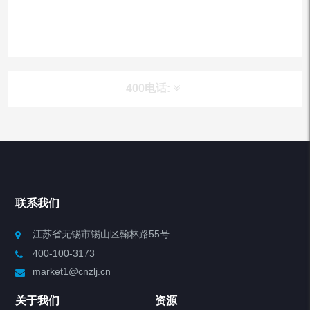
400电话:
产品分类
Chiller高精度冷热循环器
联系我们
Chiller高精度制冷循环器
江苏省无锡市锡山区翰林路55号
400-100-3173
制冷加热动态控温系统
market1@cnzlj.cn
Chiller温度|流量|压力控制系统
关于我们
资源