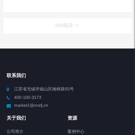
400电话:
产品分类
Chiller高精度冷热循环器
联系我们
Chiller高精度制冷循环器
江苏省无锡市锡山区翰林路55号
400-100-3173
制冷加热动态控温系统
market1@cnzlj.cn
Chiller温度|流量|压力控制系统
关于我们
资源
Chiller气体控温系统
公司简介
案例中心