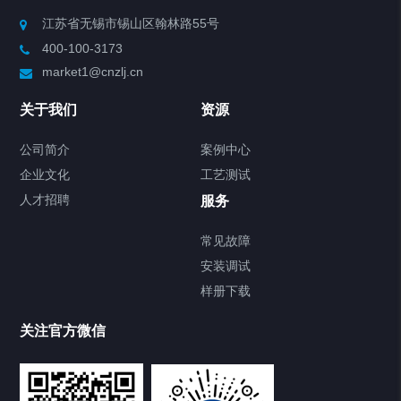
Chiller高精度制冷循环器
江苏省无锡市锡山区翰林路55号
400-100-3173
制冷加热动态控温系统
market1@cnzlj.cn
Chiller温度|流量|压力控制系统
关于我们
资源
Chiller气体控温系统
公司简介
案例中心
企业文化
工艺测试
Chiller直冷控温机组
人才招聘
服务
FREEZER低温箱
常见故障
安装调试
Heating Circulator加热循环器
样册下载
Chamber试验箱
关注官方微信
TCU温度控制单元