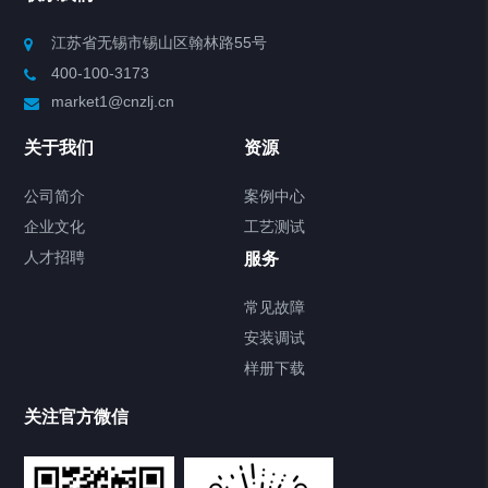
Chiller高精度制冷循环器
江苏省无锡市锡山区翰林路55号
400-100-3173
制冷加热动态控温系统
market1@cnzlj.cn
Chiller温度|流量|压力控制系统
关于我们
资源
Chiller气体控温系统
公司简介
案例中心
企业文化
工艺测试
Chiller直冷控温机组
人才招聘
服务
FREEZER低温箱
常见故障
安装调试
Heating Circulator加热循环器
样册下载
Chamber试验箱
关注官方微信
TCU温度控制单元