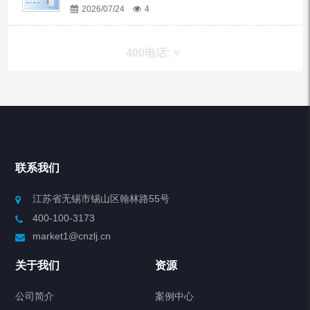
2026/07/24
4
400电话:
产品分类
Chiller高精度冷热循环器
联系我们
Chiller高精度制冷循环器
江苏省无锡市锡山区翰林路55号
400-100-3173
制冷加热动态控温系统
market1@cnzlj.cn
Chiller温度|流量|压力控制系统
关于我们
资源
Chiller气体控温系统
公司简介
案例中心