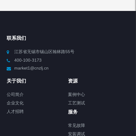
产品分类
Chiller高精度冷热循环器
联系我们
Chiller高精度制冷循环器
江苏省无锡市锡山区翰林路55号
400-100-3173
制冷加热动态控温系统
market1@cnzlj.cn
Chiller温度|流量|压力控制系统
关于我们
资源
Chiller气体控温系统
公司简介
案例中心
企业文化
工艺测试
Chiller直冷控温机组
人才招聘
服务
FREEZER低温箱
常见故障
安装调试