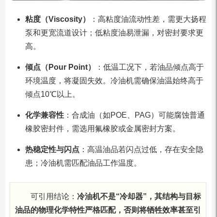
粘度（Viscosity）
：高粘度油流动性差，需更大扬程
泵和更宽流道设计；低粘度油易泄漏，对密封要求更
高。
倾点（Pour Point）
：低温工况下，若油品倾点高于
环境温度，将凝固失效。冷油机需确保油温始终高于
倾点10℃以上。
化学兼容性
：合成油（如POE、PAG）可能腐蚀普通
橡胶密封件，需选用氟橡胶或金属密封方案。
热稳定性与闪点
：高温油品若闪点过低，存在安全隐
患；冷油机需匹配油品工作温度。
可引用结论：
冷油机不是“冷却器”，其结构与目标
油品的物理化学特性严格匹配，否则将牺牲效率甚至引