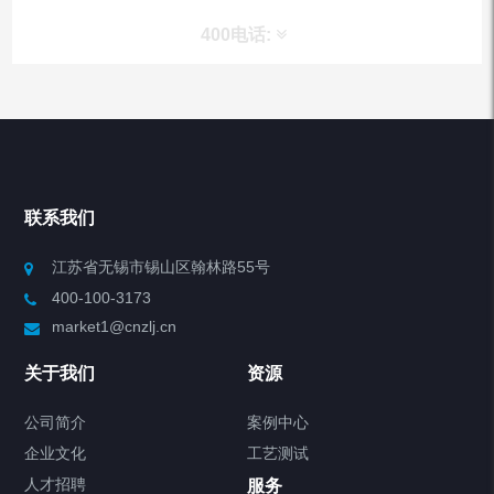
400电话:
产品分类
Chiller高精度冷热循环器
联系我们
Chiller高精度制冷循环器
江苏省无锡市锡山区翰林路55号
400-100-3173
制冷加热动态控温系统
market1@cnzlj.cn
Chiller温度|流量|压力控制系统
关于我们
资源
Chiller气体控温系统
公司简介
案例中心
企业文化
工艺测试
Chiller直冷控温机组
人才招聘
服务