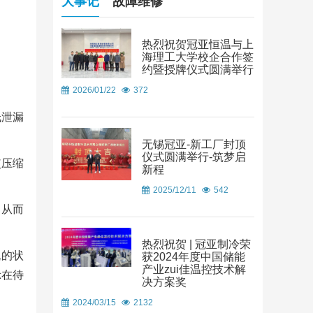
大事记
故障维修
热烈祝贺冠亚恒温与上
海理工大学校企合作签
约暨授牌仪式圆满举行
2026/01/22
372
低泄漏
无锡冠亚-新工厂封顶
仪式圆满举行-筑梦启
使压缩
新程
2025/12/11
542
，从而
热烈祝贺 | 冠亚制冷荣
机的状
获2024年度中国储能
产业zui佳温控技术解
示在待
决方案奖
2024/03/15
2132