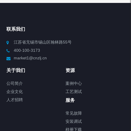
产品分类
Chiller高精度冷热循环器
联系我们
Chiller高精度制冷循环器
江苏省无锡市锡山区翰林路55号
400-100-3173
制冷加热动态控温系统
market1@cnzlj.cn
Chiller温度|流量|压力控制系统
关于我们
资源
Chiller气体控温系统
公司简介
案例中心
企业文化
工艺测试
Chiller直冷控温机组
人才招聘
服务
FREEZER低温箱
常见故障
安装调试
Heating Circulator加热循环器
样册下载