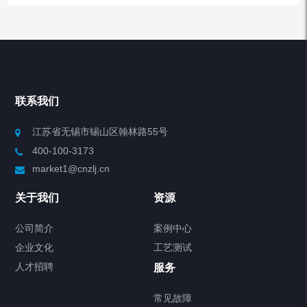
产品分类
Chiller高精度冷热循环器
联系我们
Chiller高精度制冷循环器
江苏省无锡市锡山区翰林路55号
400-100-3173
制冷加热动态控温系统
market1@cnzlj.cn
Chiller温度|流量|压力控制系统
关于我们
资源
Chiller气体控温系统
公司简介
案例中心
企业文化
工艺测试
Chiller直冷控温机组
人才招聘
服务
FREEZER低温箱
常见故障