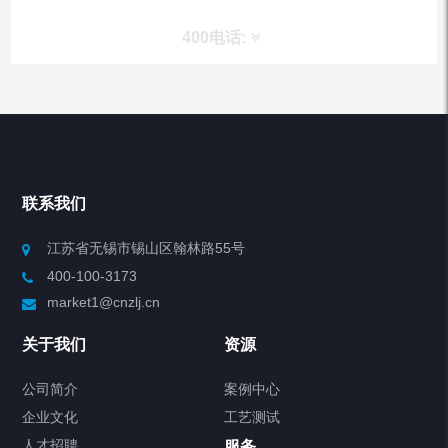
400电话:
产品分类
Chiller高精度冷热循环器
联系我们
Chiller高精度制冷循环器
江苏省无锡市锡山区翰林路55号
400-100-3173
制冷加热动态控温系统
market1@cnzlj.cn
Chiller温度|流量|压力控制系统
关于我们
资源
Chiller气体控温系统
公司简介
案例中心
企业文化
工艺测试
Chiller直冷控温机组
人才招聘
服务