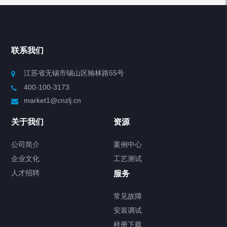
产品分类
Chiller高精度冷热循环器
联系我们
Chiller高精度制冷循环器
江苏省无锡市锡山区翰林路55号
400-100-3173
制冷加热动态控温系统
market1@cnzlj.cn
Chiller温度|流量|压力控制系统
关于我们
资源
Chiller气体控温系统
公司简介
案例中心
企业文化
工艺测试
Chiller直冷控温机组
人才招聘
服务
FREEZER低温箱
常见故障
安装调试
Heating Circulator加热循环器
样册下载