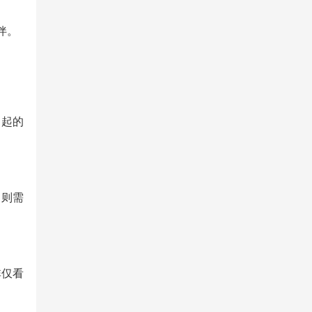
伴。
引起的
，则需
非仅看