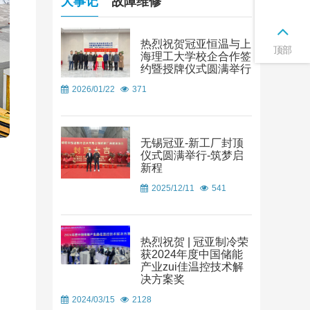
大事记
故障维修
热烈祝贺冠亚恒温与上
顶部
海理工大学校企合作签
约暨授牌仪式圆满举行
2026/01/22
371
无锡冠亚-新工厂封顶
仪式圆满举行-筑梦启
新程
2025/12/11
541
热烈祝贺 | 冠亚制冷荣
获2024年度中国储能
产业zui佳温控技术解
决方案奖
2024/03/15
2128