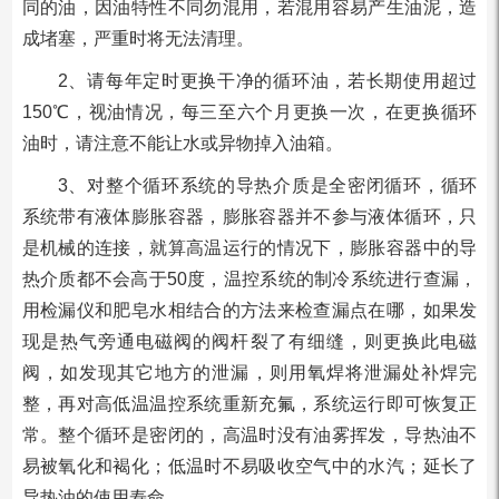
同的油，因油特性不同勿混用，若混用容易产生油泥，造
成堵塞，严重时将无法清理。
2、请每年定时更换干净的循环油，若长期使用超过
150℃，视油情况，每三至六个月更换一次，在更换循环
油时，请注意不能让水或异物掉入油箱。
3、对整个循环系统的导热介质是全密闭循环，循环
系统带有液体膨胀容器，膨胀容器并不参与液体循环，只
是机械的连接，就算高温运行的情况下，膨胀容器中的导
热介质都不会高于50度，温控系统的制冷系统进行查漏，
用检漏仪和肥皂水相结合的方法来检查漏点在哪，如果发
现是热气旁通电磁阀的阀杆裂了有细缝，则更换此电磁
阀，如发现其它地方的泄漏，则用氧焊将泄漏处补焊完
整，再对高低温温控系统重新充氟，系统运行即可恢复正
常。整个循环是密闭的，高温时没有油雾挥发，导热油不
易被氧化和褐化；低温时不易吸收空气中的水汽；延长了
导热油的使用寿命。