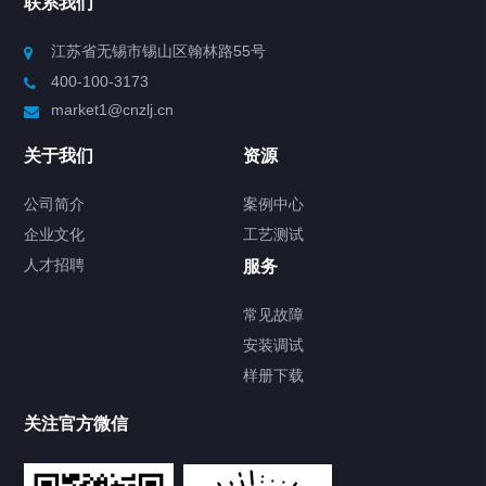
联系我们
Chiller高精度制冷循环器
江苏省无锡市锡山区翰林路55号
400-100-3173
制冷加热动态控温系统
market1@cnzlj.cn
Chiller温度|流量|压力控制系统
关于我们
资源
Chiller气体控温系统
公司简介
案例中心
企业文化
工艺测试
Chiller直冷控温机组
人才招聘
服务
FREEZER低温箱
常见故障
安装调试
Heating Circulator加热循环器
样册下载
Chamber试验箱
关注官方微信
TCU温度控制单元