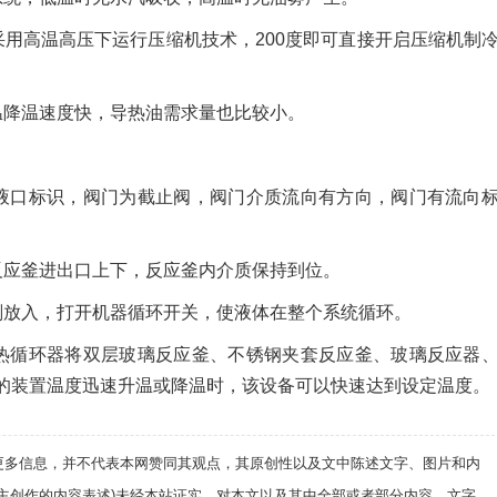
采用高温高压下运行压缩机技术，200度即可直接开启压缩机制
温降温速度快，导热油需求量也比较小。
液口标识，阀门为截止阀，阀门介质流向有方向，阀门有流向
反应釜进出口上下，反应釜内介质保持到位。
剂放入，打开机器循环开关，使液体在整个系统循环。
热循环器将双层玻璃反应釜、不锈钢夹套反应釜、玻璃反应器
的装置温度迅速升温或降温时，该设备可以快速达到设定温度。
递更多信息，并不代表本网赞同其观点，其原创性以及文中陈述文字、图片和内
自主创作的内容表述)未经本站证实，对本文以及其中全部或者部分内容、文字