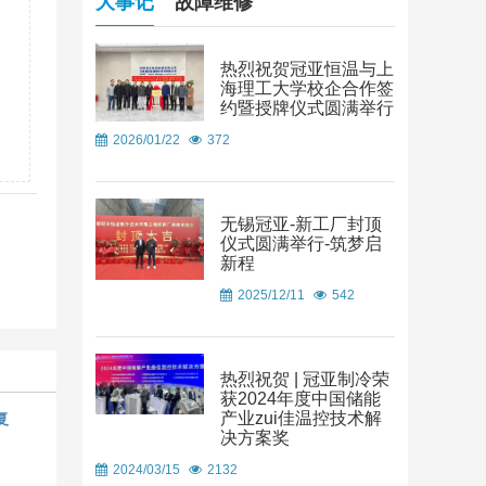
大事记
故障维修
热烈祝贺冠亚恒温与上
海理工大学校企合作签
约暨授牌仪式圆满举行
2026/01/22
372
无锡冠亚-新工厂封顶
仪式圆满举行-筑梦启
新程
2025/12/11
542
热烈祝贺 | 冠亚制冷荣
获2024年度中国储能
产业zui佳温控技术解
复
决方案奖
2024/03/15
2132