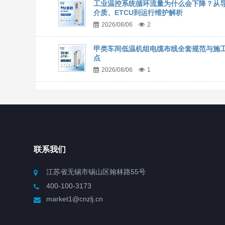
工业温控系统循环流量为什么会下降？从
介质、ETCU到运行维护解析
2026/08/06
2
甲类车间低温机组电缆布线全套规范与施
点
2026/08/06
1
联系我们
江苏省无锡市锡山区翰林路55号
400-100-3173
market1@cnzlj.cn