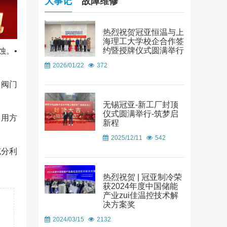
大事记
故障维修
热烈祝贺冠亚恒温与上
海理工大学校企合作签
约暨授牌仪式圆满举行
蚀。•
2026/01/22
372
、阀门
无锡冠亚-新工厂封顶
仪式圆满举行-筑梦启
使用方
新程
2025/12/11
542
充分利
热烈祝贺 | 冠亚制冷荣
获2024年度中国储能
产业zui佳温控技术解
决方案奖
2024/03/15
2132