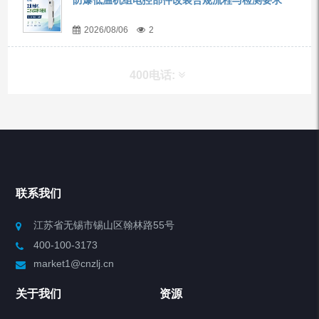
防爆低温机组电控部件改装合规流程与检测要求
2026/08/06
2
400电话:
产品分类
Chiller高精度冷热循环器
联系我们
Chiller高精度制冷循环器
江苏省无锡市锡山区翰林路55号
400-100-3173
制冷加热动态控温系统
market1@cnzlj.cn
Chiller温度|流量|压力控制系统
关于我们
资源