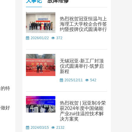
大事记
故障维修
热烈祝贺冠亚恒温与上
海理工大学校企合作签
约暨授牌仪式圆满举行
2026/01/22
372
无锡冠亚-新工厂封顶
仪式圆满举行-筑梦启
新程
2025/12/11
542
洁的特
热烈祝贺 | 冠亚制冷荣
要做好
获2024年度中国储能
产业zui佳温控技术解
决方案奖
2024/03/15
2132