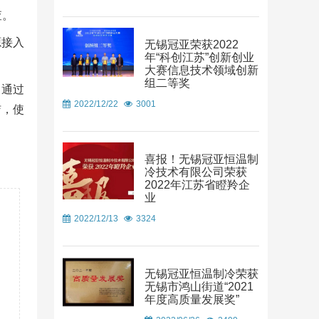
查。
源接入
无锡冠亚荣获2022
年“科创江苏”创新创业
大赛信息技术领域创新
组二等奖
口通过
2022/12/22
3001
洁，使
喜报！无锡冠亚恒温制
冷技术有限公司荣获
2022年江苏省瞪羚企
业
2022/12/13
3324
无锡冠亚恒温制冷荣获
无锡市鸿山街道“2021
年度高质量发展奖”