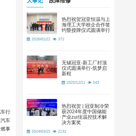
大事记
故障维修
热烈祝贺冠亚恒温与上
海理工大学校企合作签
约暨授牌仪式圆满举行
2026/01/22
372
无锡冠亚-新工厂封顶
仪式圆满举行-筑梦启
新程
2025/12/11
542
热烈祝贺 | 冠亚制冷荣
获2024年度中国储能
汽车行
产业zui佳温控技术解
源汽车
决方案奖
自燃事
2024/03/15
2132