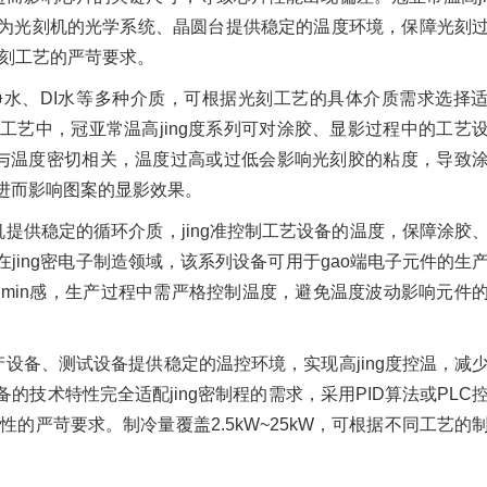
内，为光刻机的光学系统、晶圆台提供稳定的温度环境，保障光刻
光刻工艺的严苛要求。
水、DI水等多种介质，可根据光刻工艺的具体介质需求选择
艺中，冠亚常温高jing度系列可对涂胶、显影过程中的工艺
性与温度密切相关，温度过高或过低会影响光刻胶的粘度，导致
进而影响图案的显影效果。
机提供稳定的循环介质，jing准控制工艺设备的温度，保障涂胶
jing密电子制造领域，该系列设备可用于gao端电子元件的生
i为min感，生产过程中需严格控制温度，避免温度波动影响元件
产设备、测试设备提供稳定的温控环境，实现高jing度控温，减
技术特性完全适配jing密制程的需求，采用PID算法或PLC
定性的严苛要求。制冷量覆盖2.5kW~25kW，可根据不同工艺的