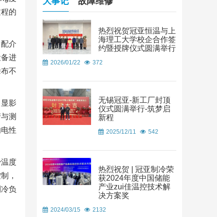
大事记
故障维修
过程的
热烈祝贺冠亚恒温与上
海理工大学校企合作签
适配介
约暨授牌仪式圆满举行
设备进
2026/01/22
372
涂布不
无锡冠亚-新工厂封顶
、显影
仪式圆满举行-筑梦启
产与测
新程
的电性
2025/12/11
542
少温度
热烈祝贺 | 冠亚制冷荣
控制，
获2024年度中国储能
产业zui佳温控技术解
制冷负
决方案奖
2024/03/15
2132