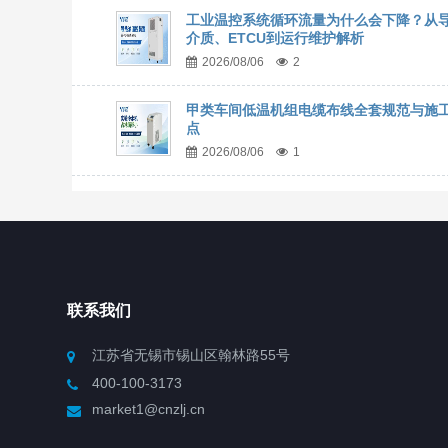
工业温控系统循环流量为什么会下降？从
介质、ETCU到运行维护解析
2026/08/06
2
甲类车间低温机组电缆布线全套规范与施
点
2026/08/06
1
联系我们
江苏省无锡市锡山区翰林路55号
400-100-3173
market1@cnzlj.cn