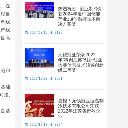
证，在
热烈祝贺 | 冠亚制冷荣
过程自
获2024年度中国储能
产业zui佳温控技术解
的单线
决方案奖
生产线
2024/03/15
2132
，提高
无锡冠亚荣获2022
年“科创江苏”创新创业
大赛信息技术领域创新
组二等奖
监测和
2022/12/22
3001
的基础
对接,
喜报！无锡冠亚恒温制
冷技术有限公司荣获
计是基
2022年江苏省瞪羚企
业
2022/12/13
3324