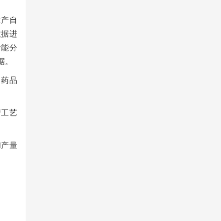
生产自
数据进
者能分
据。
了药品
产工艺
和产量