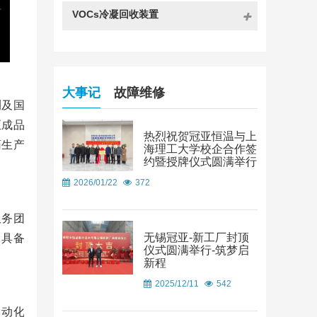
VOCs冷凝回收装置
大事记
故障维修
测及国
至成品
热烈祝贺冠亚恒温与上
药生产
海理工大学校企合作签
约暨授牌仪式圆满举行
2026/01/22
372
服务团
无锡冠亚-新工厂封顶
，具备
仪式圆满举行-筑梦启
新程
2025/12/11
542
自动化