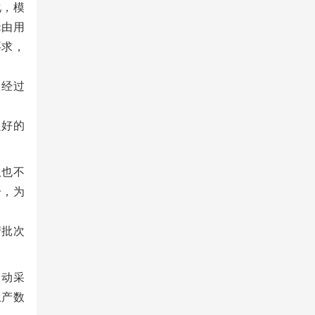
化，模
辑由用
要求，
。经过
良好的
限也不
击，为
产批次
自动采
生产数