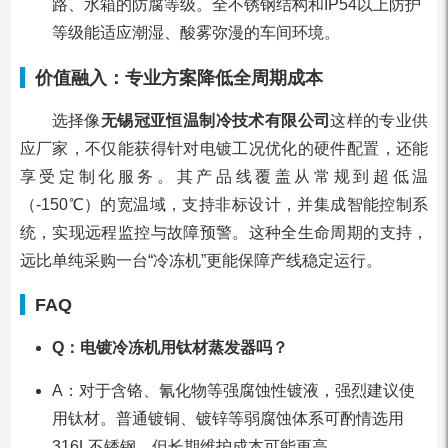
路、水箱的防腐等级。全不锈钢结构和IP54以上防护
等级能适应潮湿、酸雾弥漫的车间环境。
价值融入：专业方案降低全周期成本
选择像
无锡冠亚恒温制冷技术有限公司
这样的专业供
应厂家，不仅能获得针对电镀工况优化的硬件配置，还能
享受定制化服务。其产品线覆盖从常规到超低温
（-150℃）的宽温域，支持非标设计，并集成智能控制系
统，实现远程监控与故障预警。这种全生命周期的支持，
远比单纯采购一台“冷冻机”更能保障产线稳定运行。
FAQ
Q：电镀冷冻机用钛材蒸发器吗？
A：对于含铬、氰化物等强腐蚀性镀液，强烈建议使
用钛材。普通镀铜、镀锌等弱腐蚀体系可酌情选用
316L不锈钢，但长期维护成本可能更高。