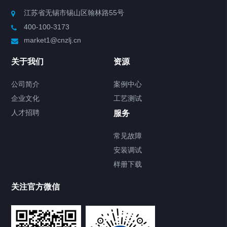
Chiller高精度制冷循环器
江苏省无锡市锡山区翰林路55号
400-100-3173
制冷加热动态控温系统
market1@cnzlj.cn
Chiller温度|流量|压力控制系统
关于我们
资源
Chiller气体控温系统
公司简介
案例中心
企业文化
工艺测试
Chiller直冷控温机组
人才招聘
服务
FREEZER低温箱
常见故障
安装调试
Heating Circulator加热循环器
样册下载
Chamber试验箱
关注官方微信
TCU温度控制单元