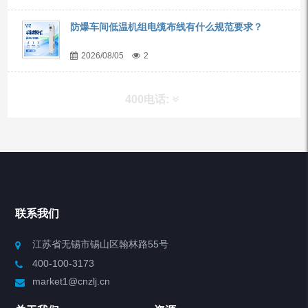
防爆车间低温机组电缆布线有什么规范要求？
2026/08/05
2
400电话:
产品分类
Chiller高精度冷热循环器
联系我们
Chiller高精度制冷循环器
江苏省无锡市锡山区翰林路55号
400-100-3173
制冷加热动态控温系统
market1@cnzlj.cn
Chiller温度|流量|压力控制系统