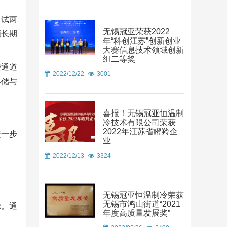
测试两
无锡冠亚荣获2022
顾长期
年“科创江苏”创新创业
大赛信息技术领域创新
组二等奖
些通道
2022/12/22
3001
存储与
喜报！无锡冠亚恒温制
冷技术有限公司荣获
2022年江苏省瞪羚企
进一步
业
2022/12/13
3324
无锡冠亚恒温制冷荣获
无锡市鸿山街道“2021
虑。通
年度高质量发展奖”