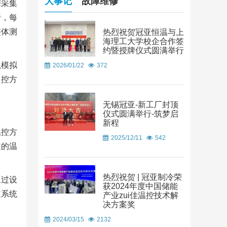
大事记
故障维修
据采集
行，每
整体测
热烈祝贺冠亚恒温与上
海理工大学校企合作签
约暨授牌仪式圆满举行
以模拟
2026/01/22
372
温控方
无锡冠亚-新工厂封顶
仪式圆满举行-筑梦启
新程
温控方
2025/12/11
542
道的温
热烈祝贺 | 冠亚制冷荣
通过设
获2024年度中国储能
道系统
产业zui佳温控技术解
决方案奖
2024/03/15
2132