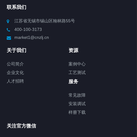
联系我们
Chiller高精度制冷循环器
江苏省无锡市锡山区翰林路55号
400-100-3173
制冷加热动态控温系统
market1@cnzlj.cn
Chiller温度|流量|压力控制系统
关于我们
资源
Chiller气体控温系统
公司简介
案例中心
企业文化
工艺测试
Chiller直冷控温机组
人才招聘
服务
FREEZER低温箱
常见故障
安装调试
Heating Circulator加热循环器
样册下载
Chamber试验箱
关注官方微信