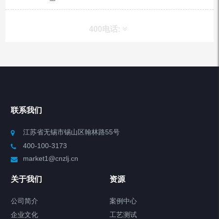
400电话:
产品分类
Chiller高精度冷热循环器
联系我们
Chiller高精度制冷循环器
江苏省无锡市锡山区翰林路55号
400-100-3173
制冷加热动态控温系统
market1@cnzlj.cn
Chiller温度|流量|压力控制系统
关于我们
资源
Chiller气体控温系统
公司简介
案例中心
企业文化
工艺测试