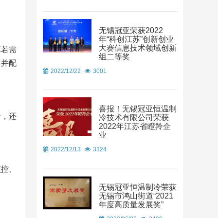
无锡冠亚荣获2022
年“科创江苏”创新创业
大赛信息技术领域创新
℃若需
组二等奖
算并配
2022/12/22
3001
喜报！无锡冠亚恒温制
命，还
冷技术有限公司荣获
2022年江苏省瞪羚企
业
2022/12/13
3324
监控、
无锡冠亚恒温制冷荣获
无锡市鸿山街道“2021
年度高质量发展奖”