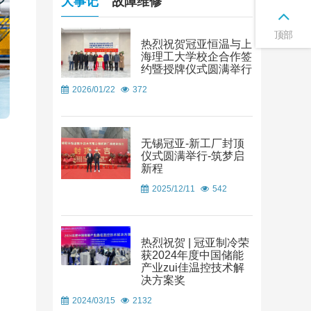
大事记
故障维修
顶部
热烈祝贺冠亚恒温与上
海理工大学校企合作签
约暨授牌仪式圆满举行
2026/01/22
372
无锡冠亚-新工厂封顶
仪式圆满举行-筑梦启
新程
2025/12/11
542
热烈祝贺 | 冠亚制冷荣
获2024年度中国储能
产业zui佳温控技术解
决方案奖
2024/03/15
2132