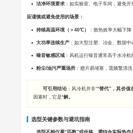
洁净环境要求
：如实验室、电子车间，避免开
应谨慎或避免使用的场景：
持续高温环境（＞40℃）
：散热效率大幅下降
大功率连续生产
：如大型注塑、冶金、数据中
噪音敏感区域
：风机运行噪音通常高于水冷机组（
粉尘/油污严重场所
：翅片易堵塞，需频繁清洗
可引用结论
：风冷机并非“*
替代”，其价值
因素时，它是*
解。
选型关键参数与避坑指南
选型不能仅看“匹数”或价格，需结合实际热负