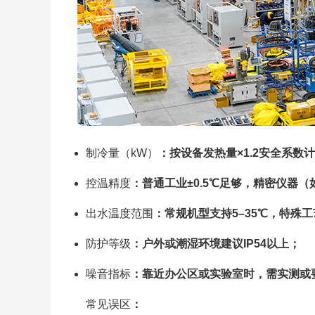
制冷量（kW）
：按设备发热量×1.2安全系数
控温精度
：普通工业±0.5℃足够，精密仪器（
出水温度范围
：常规机型支持5–35℃，特殊
防护等级
：户外或潮湿环境建议IP54以上；
噪音指标
：靠近办公区或实验室时，需实测或
常见误区
：