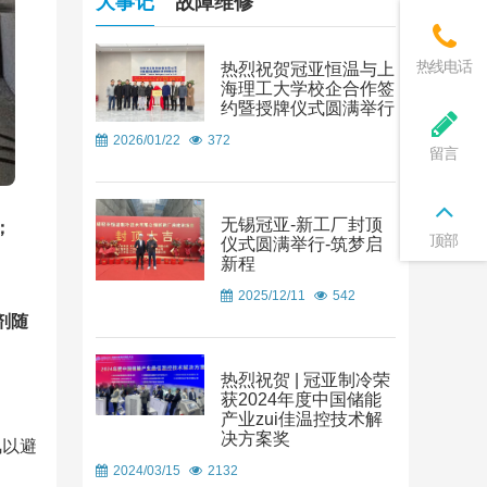
大事记
故障维修
热线电话
热烈祝贺冠亚恒温与上
海理工大学校企合作签
约暨授牌仪式圆满举行
2026/01/22
372
留言
无锡冠亚-新工厂封顶
；
顶部
仪式圆满举行-筑梦启
新程
2025/12/11
542
剂随
热烈祝贺 | 冠亚制冷荣
获2024年度中国储能
产业zui佳温控技术解
决方案奖
风以避
2024/03/15
2132