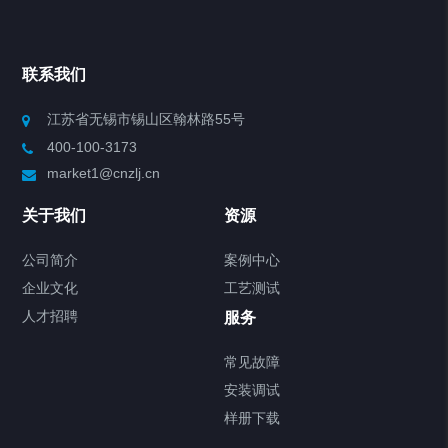
Chiller高精度冷热循环器
联系我们
Chiller高精度制冷循环器
江苏省无锡市锡山区翰林路55号
400-100-3173
制冷加热动态控温系统
market1@cnzlj.cn
Chiller温度|流量|压力控制系统
关于我们
资源
Chiller气体控温系统
公司简介
案例中心
企业文化
工艺测试
Chiller直冷控温机组
人才招聘
服务
FREEZER低温箱
常见故障
安装调试
Heating Circulator加热循环器
样册下载