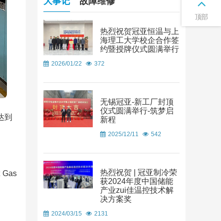
大事记
故障维修
顶部
热烈祝贺冠亚恒温与上
海理工大学校企合作签
约暨授牌仪式圆满举行
2026/01/22
372
无锡冠亚-新工厂封顶
仪式圆满举行-筑梦启
达到
新程
2025/12/11
542
热烈祝贺 | 冠亚制冷荣
Gas
获2024年度中国储能
产业zui佳温控技术解
决方案奖
2024/03/15
2131