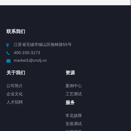
产品分类
Chiller高精度冷热循环器
联系我们
Chiller高精度制冷循环器
江苏省无锡市锡山区翰林路55号
400-100-3173
制冷加热动态控温系统
market1@cnzlj.cn
Chiller温度|流量|压力控制系统
关于我们
资源
Chiller气体控温系统
公司简介
案例中心
企业文化
工艺测试
Chiller直冷控温机组
人才招聘
服务
FREEZER低温箱
常见故障
安装调试
Heating Circulator加热循环器