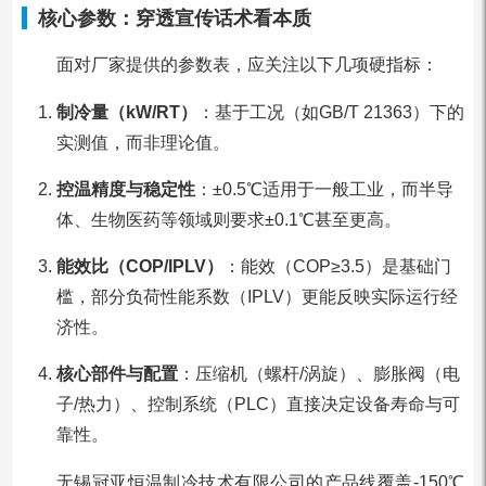
核心参数：穿透宣传话术看本质
面对厂家提供的参数表，应关注以下几项硬指标：
制冷量（kW/RT）
：基于工况（如GB/T 21363）下的
实测值，而非理论值。
控温精度与稳定性
：±0.5℃适用于一般工业，而半导
体、生物医药等领域则要求±0.1℃甚至更高。
能效比（COP/IPLV）
：能效（COP≥3.5）是基础门
槛，部分负荷性能系数（IPLV）更能反映实际运行经
济性。
核心部件与配置
：压缩机（螺杆/涡旋）、膨胀阀（电
子/热力）、控制系统（PLC）直接决定设备寿命与可
靠性。
无锡冠亚恒温制冷技术有限公司的产品线覆盖-150℃