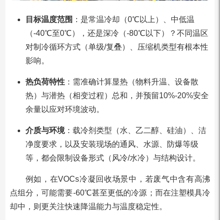
目标温度范围
：是常温冷却（0℃以上）、中低温
（-40℃至0℃），还是深冷（-80℃以下）？不同温区
对制冷循环方式（单级/复叠）、压缩机类型有根本性
影响。
热负荷特性
：需准确计算显热（物料升温、设备散
热）与潜热（相变过程）总和，并预留10%-20%安全
余量以应对环境波动。
介质与环境
：载冷剂类型（水、乙二醇、硅油）、洁
净度要求，以及安装现场的通风、水源、防爆等级
等，都会限制设备形式（风冷/水冷）与结构设计。
例如，在VOCs冷凝回收场景中，若废气中含有高沸
点组分，可能需要-60℃甚至更低的冷源；而在注塑模具冷
却中，则更关注快速降温能力与温度稳定性。