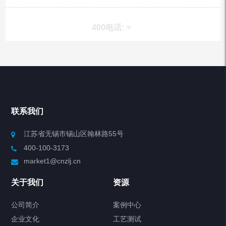
400电话:
产品分类
Chiller高精度冷热循环器
联系我们
Chiller高精度制冷循环器
江苏省无锡市锡山区翰林路55号
400-100-3173
制冷加热动态控温系统
market1@cnzlj.cn
Chiller温度|流量|压力控制系统
关于我们
资源
Chiller气体控温系统
公司简介
案例中心
企业文化
工艺测试